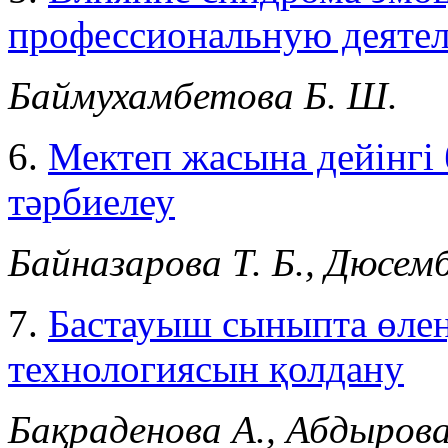
профессиональную деятел
Баймухамбетова Б. Ш.
6.
Мектеп жасына дейінгі 
тәрбиелеу
Байназарова Т. Б., Дюсемб
7.
Бастауыш сыныпта өлең
технологиясын қолдану
Бақраденова А., Абдырова