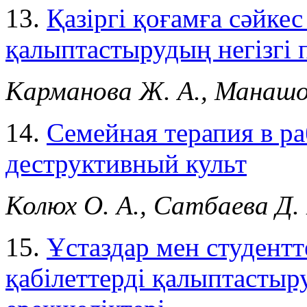
13.
Қазіргі қоғамға сәйке
қалыптастырудың негізгі 
Карманова Ж. А., Манашов
14.
Семейная терапия в ра
деструктивный культ
Колюх О. А., Сатбаева Д.
15.
Ұстаздар мен студент
қабілеттерді қалыптасты