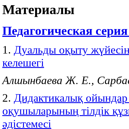
Материалы
Педагогическая серия
1.
Дуaльды оқыту жүйесін 
келешегі
Aлшынбaевa Ж. Е., Сaрбaс
2.
Дидактикалық ойындар
оқушыларының тілдік құз
әдістемесі