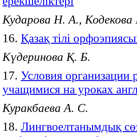
ерекшеліктері
Кударова Н. А., Кодекова Г
16.
Қазақ тілі орфоэпиясы
Күдеринова Қ. Б.
17.
Условия организации 
учащимися на уроках англ
Куракбаева А. С.
18.
Лингвоелтанымдық сөз