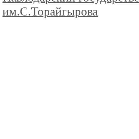
им.С.Торайгырова