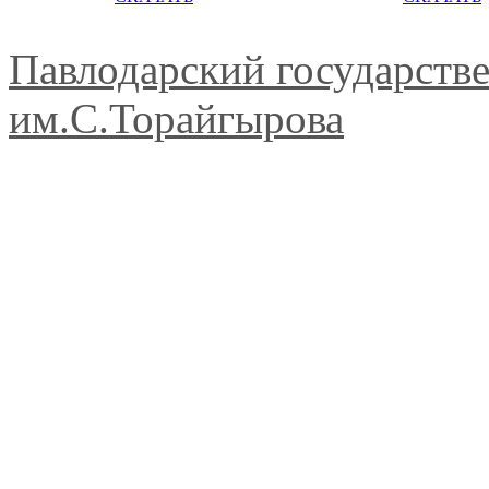
Павлодарский государств
им.С.Торайгырова