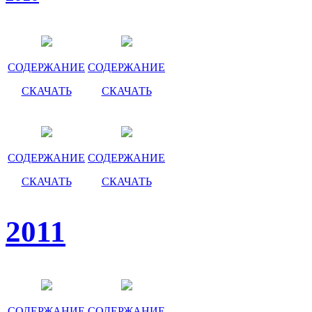
СОДЕРЖАНИЕ
СОДЕРЖАНИЕ
СКАЧАТЬ
СКАЧАТЬ
СОДЕРЖАНИЕ
СОДЕРЖАНИЕ
СКАЧАТЬ
СКАЧАТЬ
2011
СОДЕРЖАНИЕ
СОДЕРЖАНИЕ