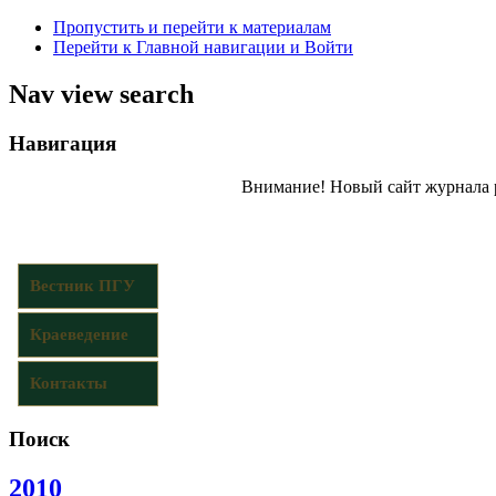
Пропустить и перейти к материалам
Перейти к Главной навигации и Войти
Nav view search
Навигация
Внимание! Новый сайт журнала 
Вестник ПГУ
Краеведение
Контакты
Поиск
2010