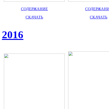
СОДЕРЖАНИЕ
СОДЕРЖАН
СКАЧАТЬ
СКАЧАТЬ
2016