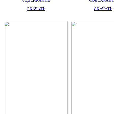
СОДЕРЖАНИЕ
СОДЕРЖАН
СКАЧАТЬ
СКАЧАТЬ