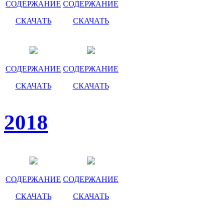
СОДЕРЖАНИЕ
СОДЕРЖАНИЕ
СКАЧАТЬ
СКАЧАТЬ
СОДЕРЖАНИЕ
СОДЕРЖАНИЕ
СКАЧАТЬ
СКАЧАТЬ
2018
СОДЕРЖАНИЕ
СОДЕРЖАНИЕ
СКАЧАТЬ
СКАЧАТЬ