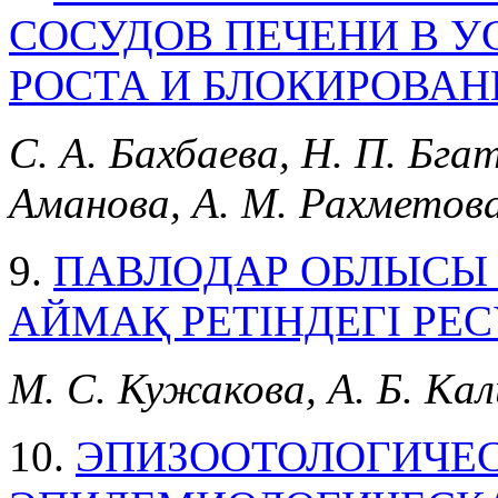
СОСУДОВ ПЕЧЕНИ В 
РОСТА И БЛОКИРОВА
С. А. Бахбаева, Н. П. Бгат
Аманова, А. М. Рахметов
9.
ПAВЛOДAР OБЛЫCЫ
AЙМAҚ РEТIНДEГI РE
М. С. Кужакова, А. Б. Ка
10.
ЭПИЗООТОЛОГИЧЕС