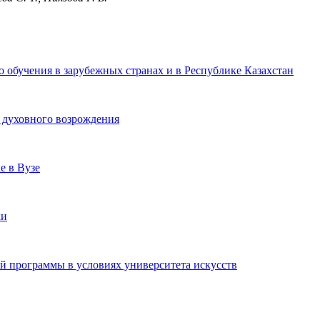
 обучения в зарубежных странах и в Республике Казахстан
а духовного возрождения
е в Вузе
ки
й программы в условиях университета искусств