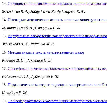
13.
О сущности понятия «Новые информационные технологии
Жекибаева Б. А., Бодаубекова Н., Аубакирова К. Ф.
14.
Некоторые методические аспекты использования аутентичн
Жетписбаева Б. А., Смагулова Г. Ж.
15.
Виртуальные лаборатории как перспективные информацион
Зилькенова А. К., Рагулина М. И.
16.
Методы анализа текста на естественном языке
Кабенов Д. И., Рахметов Н. З.
17.
Специфика применения современных информационных ресу
Кабжанова Г. А., Аубакирова Р. Ж.
18.
Педагогические методы и подходы в манере исполнения Ры
Каумбаев Е. Ж.
19.
Об исследовательских компетенциях магистрантов экономи