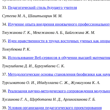
33.
Педагогический стиль будущего учителя
Сутеева М. А., Шаштыгарин М. М.
34.
Изучение опыта внедрения иноязычного профессионального
Тлеужанова Г. К., Мекежанова А. Б., Байгожина Ж. М.
35.
Идеи нравственности в трудах восточных ученых как опор
Толеубекова Р. К.
36.
Использование Веб-сервисов в обучении высшей математик
Тунгушбаева Д. И., Бургумбаева С. К.
37.
Методологические основы становления биофизики как нау
Турсыматова О. И., Ибадуллаева С. Ж., Жумагулова К. А.
38.
Реализация научно-методического сопровождения модульно
Хусаинова Г. А., Щерботаева Н. Д., Аргингазинова Г. Б.
39.
Условия организации педагогического проектирования