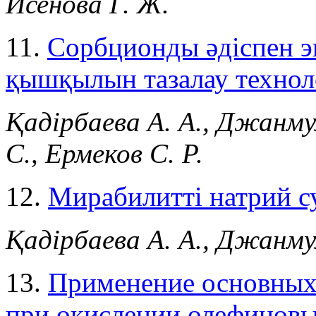
Исенова Г. Ж.
11.
Сорбционды әдіспен 
қышқылын тазалау технол
Қадірбаева А. А., Джанму
С., Ермеков С. Р.
12.
Мирабилитті натрий с
Қадірбаева А. А., Джанму
13.
Применение основных 
при окислении олефиновы