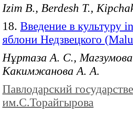
Izim B., Berdesh T., Kipcha
18.
Введение в культуру i
яблони Недзвецкого (Malu
Нұртаза А. С., Магзумова 
Какимжанова А. А.
Павлодарский государств
им.С.Торайгырова