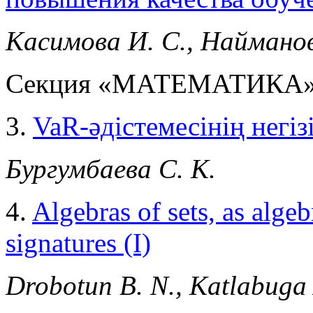
Касимова И. С., Найманов
Секция «МАТЕМАТИКА
3.
VaR-әдістемесінің негіз
Бургумбаева С. К.
4.
Algebras of sets, as alge
signatures (I)
Drobotun B. N., Katlabuga 