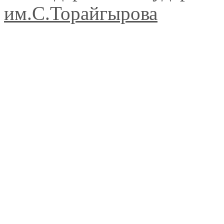
им.С.Торайгырова