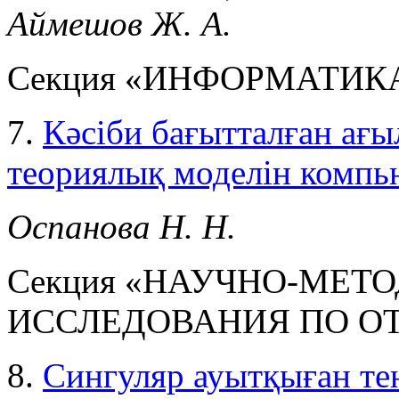
Аймешов Ж. А.
Секция «ИНФОРМАТИК
7.
Кәсіби бағытталған ағ
теориялық моделін компь
Оспанова Н. Н.
Секция «НАУЧНО-МЕТ
ИССЛЕДОВАНИЯ ПО О
8.
Сингуляр ауытқыған те