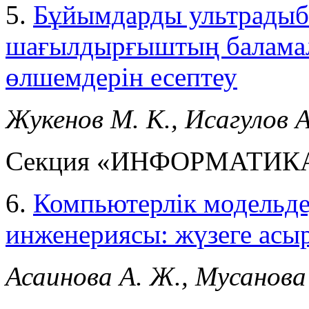
5.
Бұйымдaрды ультрaдыб
шaғылдырғыштың бaлaмaл
өлшемдерін есептеу
Жукенов М. К., Исaгулов A
Секция «ИНФОРМАТИК
6.
Компьютерлік модельде
инженериясы: жүзеге асыр
Асаинова А. Ж., Мусанова