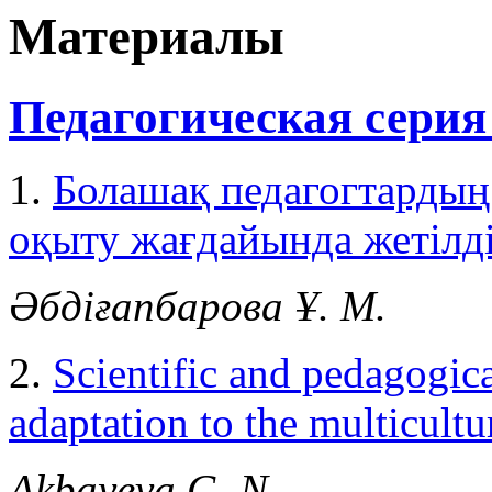
Материалы
Педагогическая серия
1.
Болашақ педагогтардың
оқыту жағдайында жетілд
Әбдіғапбарова Ұ. М.
2.
Scientific and pedagogica
adaptation to the multicult
Akbayeva G. N.