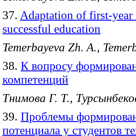
37.
Adaptation of first-year 
successful education
Temerbayeva Zh. A., Temerb
38.
К вопросу формирова
компетенций
Тнимова Г. Т., Турсынбеко
39.
Проблемы формирован
потенциала у студентов т