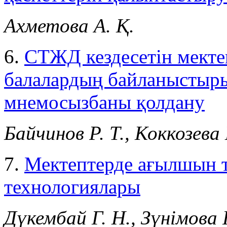
Ахметова А. Қ.
6.
СТЖД кездесетін мектеп
балалардың байланыстыры
мнемосызбаны қолдану
Байчинов Р. Т., Коккозева
7.
Мектептерде ағылшын т
технологиялары
Дүкембай Г. Н., Зүнімова Г