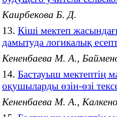
Каирбекова Б. Д.
13.
Кіші мектеп жасындағ
дамытуда логикалық есепт
Кененбаева М. А., Баймено
14.
Бастауыш мектептің м
оқушыларды өзін-өзі тексе
Кененбаева М. А., Калкено