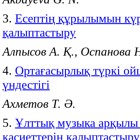
3.
Есептің құрылымын күр
қалыптастыру
Алпысов А. Қ., Оспанова Н
4.
Ортағасырлық түркі о
үндестігі
Ахметов Т. Ә.
5.
Ұлттық музыка арқылы
қасиеттерін қалыптастыру