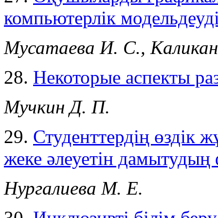
компьютерлік модельдеуді
Мусатаева И. С., Каликан
28.
Некоторые аспекты ра
Мучкин Д. П.
29.
Студенттердің өздік
жеке әлеуетін дамытудың 
Нургалиева М. Е.
30.
Инклюзивті білім бер