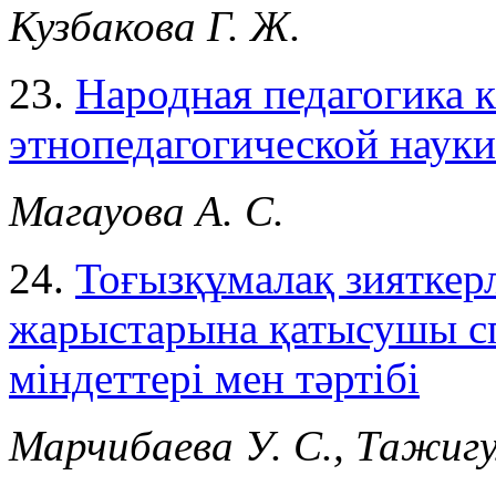
Кузбакова Г. Ж.
23.
Народная педагогика к
этнопедагогической науки
Магауова А. С.
24.
Тоғызқұмалақ зияткер
жарыстарына қатысушы с
міндеттері мен тәртібі
Марчибаева У. С., Тажигу