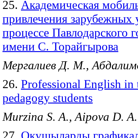
25.
Академическая мобиль
привлечения зарубежных 
процессе Павлодарского г
имени С. Торайгырова
Мергалиев Д. М., Абдалим
26.
Professional English in
pedagogy students
Murzina S. A., Aipova D. A.
27.
Оқушыларды графикалы