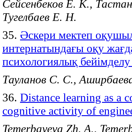
Сейсенбеков Е. К., Тастан
Тугелбаев Е. Н.
35.
Әскери мектеп оқушыл
интернатындағы оқу жағд
психологиялық бейімделу 
Тауланов С. С., Аширбаева
36.
Distance learning as a 
cognitive activity of engine
Temerbayeva Zh. A., Temerb