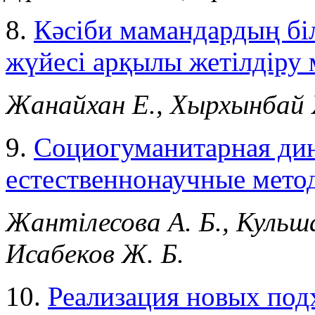
8.
Кәсіби мамандардың білі
жүйесі арқылы жетілдіру 
Жанайхан Е., Хырхынбай
9.
Социогуманитарная ди
естественнонаучные мето
Жантілесова А. Б., Кульша
Исабеков Ж. Б.
10.
Реализация новых под