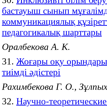
бастауыш сынып мұғалімд
коммуникациялық құзірет
педагогикалық шарттары
Оралбекова А. К.
31.
Жоғары оқу орындарын
тиімді әдістері
Рахимбекова Г. О., Зұлпы
32.
Научно-теоретически