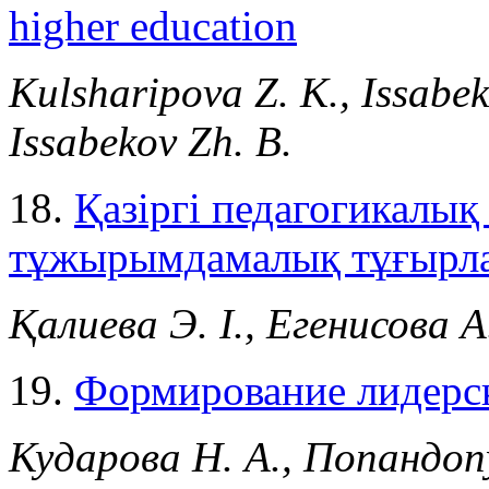
higher education
Kulsharipova Z. K., Issabek
Issabekov Zh. B.
18.
Қазіргі педагогикалық 
тұжырымдамалық тұғырл
Қалиева Э. І., Егенисова А
19.
Формирование лидерск
Кударова Н. А., Попандопу