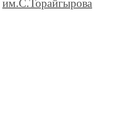
им.С.Торайгырова