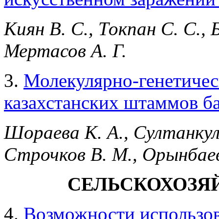
Киян В. С., Токпан С. С., 
Мертасов А. Г.
3.
Молекулярно-генетическ
казахстанских штаммов бак
Шораева К. А., Султанкуло
Строчков В. М., Орынбаев
СЕЛЬСКОХОЗЯ
4.
Возможности использов