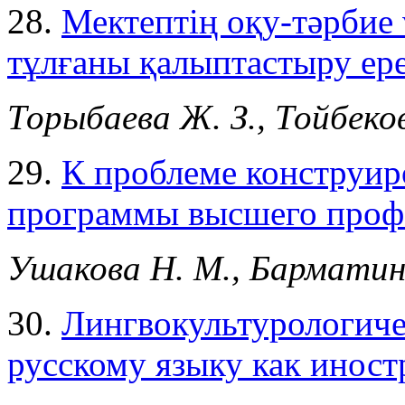
28.
Мектептің оқу-тәрбие 
тұлғаны қалыптастыру ер
Торыбаева Ж. З., Тойбеков
29.
К проблеме конструир
программы высшего профе
Ушакова Н. М., Барматин
30.
Лингвокультурологиче
русскому языку как инос