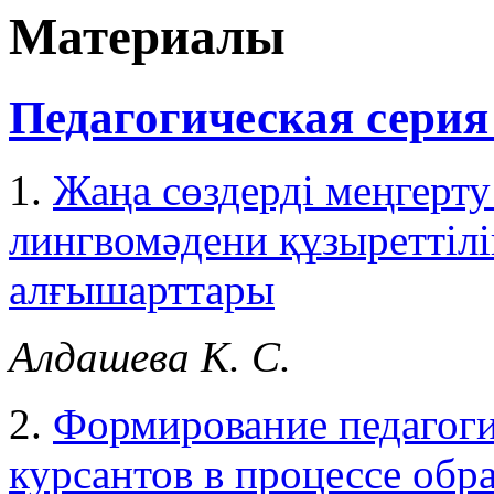
Материалы
Педагогическая серия
1.
Жаңа сөздерді меңгер
лингвомәдени құзыреттілі
алғышарттары
Алдашева К. С.
2.
Формирование педагоги
курсантов в процессе обр