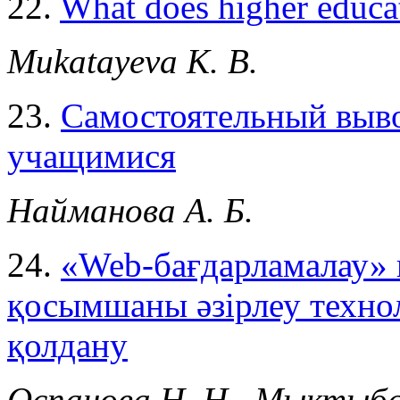
22.
What does higher educa
Mukatayeva K. B.
23.
Самостоятельный выв
учащимися
Найманова А. Б.
24.
«Web-бағдарламалау» 
қосымшаны әзірлеу техно
қолдану
Оспанова Н. Н., Мыктыбае