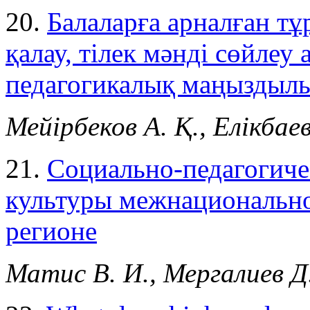
20.
Балаларға арналған т
қалау, тілек мәнді сөйлеу 
педагогикалық маңыздыл
Мейірбеков А. Қ., Елікбаев
21.
Социально-педагогиче
культуры межнационально
регионе
Матис В. И., Мергалиев Д