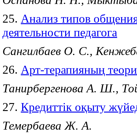
25.
Анализ типов общения
деятельности педагога
Сангилбаев О. С., Кенжеба
26.
Арт-терапияның теори
Танирбергенова А. Ш., То
27.
Кредиттік оқыту жүйед
Темербаева Ж. А.