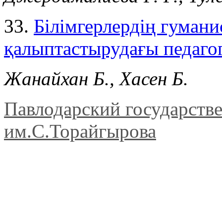
33.
Білімгерлердің гумани
қалыптастырудағы педаг
Жанайхан Б., Хасен Б.
Павлодарский государств
им.С.Торайгырова