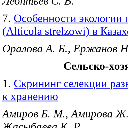
Леонтьев С. В.
7.
Особенности экологии 
(Alticola strelzowi) в Каза
Оралова А. Б., Ержанов Н.
Сельско-хоз
1.
Скрининг селекции разв
к хранению
Амиров Б. М., Амирова Ж. 
Жасыбаева К. Р.