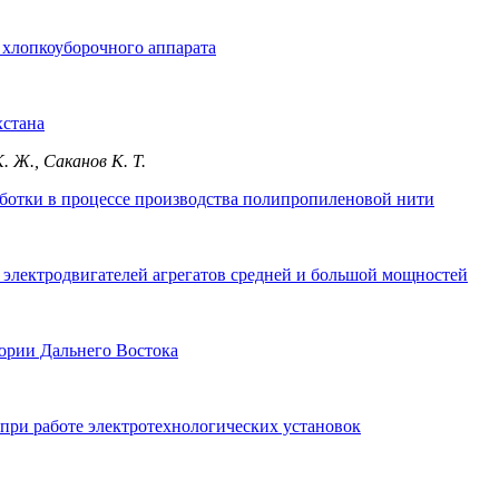
хлопкоуборочного аппарата
хстана
 Ж., Саканов К. Т.
аботки в процессе производства полипропиленовой нити
электродвигателей агрегатов средней и большой мощностей
ории Дальнего Востока
.
при работе электротехнологических установок