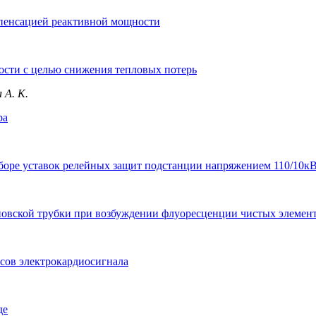
мпенсацией реактивной мощности
сти с целью снижения тепловых потерь
 А. К.
ра
ыборе уставок релейных защит подстанции напряжением 110/10к
еновской трубки при возбуждении флуоресценции чистых элемен
сов электрокардиосигнала
де