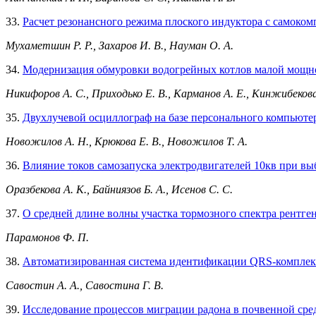
33.
Расчет резонансного режима плоского индуктора с самоко
Мухаметшин Р. Р., Захаров И. В., Науман О. А.
34.
Модернизация обмуровки водогрейных котлов малой мощно
Никифоров А. С., Приходько Е. В., Карманов А. Е., Кинжибекова
35.
Двухлучевой осциллограф на базе персонального компьюте
Новожилов А. Н., Крюкова Е. В., Новожилов Т. А.
36.
Влияние токов самозапуска электродвигателей 10кв при в
Оразбекова А. К., Байниязов Б. А., Исенов С. С.
37.
О средней длине волны участка тормозного спектра рентг
Парамонов Ф. П.
38.
Автоматизированная система идентификации QRS-комплек
Савостин А. А., Савостина Г. В.
39.
Исследование процессов миграции радона в почвенной сре