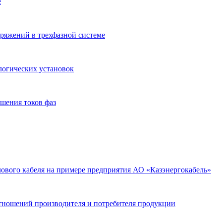
е
ряжений в трехфазной системе
логических установок
шения токов фаз
ового кабеля на примере предприятия АО «Казэнергокабель»
отношений производителя и потребителя продукции