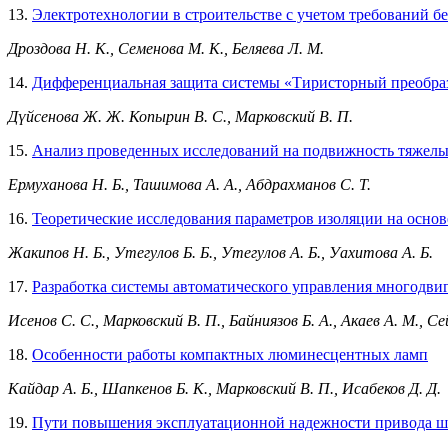
13.
Электротехнологии в строительстве с учетом требований б
Дроздова Н. К., Семенова М. К., Беляева Л. М.
14.
Дифференциальная защита системы «Тиристорный преобраз
Дүйсенова Ж. Ж. Копырин В. С., Марковский В. П.
15.
Анализ проведенных исследований на подвижность тяжелых
Ермуханова Н. Б., Ташимова А. А., Абдрахманов С. Т.
16.
Теоретические исследования параметров изоляции на основ
Жакипов Н. Б., Утегулов Б. Б., Утегулов А. Б., Уахитова А. Б.
17.
Разработка системы автоматического управления многодви
Исенов С. С., Марковский В. П., Байниязов Б. А., Акаев А. М., С
18.
Особенности работы компактных люминесцентных ламп
Кайдар А. Б., Шапкенов Б. К., Марковский В. П., Исабеков Д. Д.
19.
Пути повышения эксплуатационной надежности привода ш