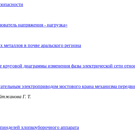
езопасности
ователь напряжения - нагрузка»
 металлов в почве аральского региона
е круговой диаграммы изменения фазы электрической сети отно
гательным электроприводом мостового крана механизма передв
ейтжанова Г. Т.
пинделей хлопкоуборочного аппарата