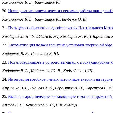
Калимбетов Б. Е., Баймаханов К.
20.
Исследование кинематических режимов работы шпинделей 
Калимбетов Б. Е., Баймаханов К., Баубеков О. Б.
21.
Путь целесообразного водообеспечения Центрального Каза
Камбаров М. Н., Унайбаев Б. Ж., Камбаров Ж. К., Шорманова К.
22.
Автоматизация подачи гранул из установки вторичной обр
Кибартас В. В., Степанов Е. Ю.
23.
Полупроводниковые устройства мягкого пуска синхронных 
Кибартас В. В., Кибартене Ю. В., Кабылдина А. Ш.
24.
Интеграция возобновляемых источников энергии на террит
Киушкина В. Р., Шацева А. А., Бергузинов А. Н., Сарсикеев Е. Ж
25.
Высшие гармонические составляющие токов и напряжений 
Кислов А. П., Бергузинов А. Н., Сагидулла Д.