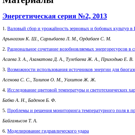
Энергетическая серия №2, 2013
1.
Валовый сбор и урожайность зерновых и бобовых культур в 
Арынгазин К. Ш., Сарлыбаева Л. М., Ордабаев С. М.
2.
Рациональное сочетание возобновляемых энергоресурсов в 
Асаева З. А., Азаматова Д. А., Тулебаева Ж. А., Приходько Е. В.
3.
Возможности использования источников энергии для биогаз
Асенова С. С., Талипов О. М., Уахитов Ж. Ж.
4.
Исследование цветовой температуры и светотехнических ха
Бабко А. Н., Баденов Б. Ф.
5.
Проблемы и решения мониторинга температурного поля в п
Байгамысов Т. А.
6.
Моделирование гидравлического удара