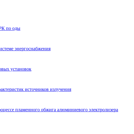
РК по оды
системе энергоснабжения
овых установок
рактеристик источников излучения
роцессе пламенного обжига алюминиевого электролизера