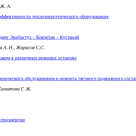
 Ж. А.
эффективности теплоэнергетического оборудования
аче Экибастуз – Кокчетав – Кустанай
ов А. Н., Жарасов С.С.
иаком в различных режимах останова
хнического обслуживания и ремонта тягового подвижного соста
 Хамитова Г. Ж.
ектроэнергии