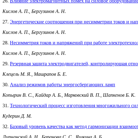
26.
Влияние электромагнитных помех на силовое оборудовани
Кислов А. П., Бергузинов А. Н.
27.
Энергетические соотношения при несимметрии токов и нап
Кислов А. П., Бергузинов А. Н.
28.
Несимметрия токов и напряжений при работе электротехно
Кислов А. П., Бергузинов А. Н.
29.
Резервная защита электродвигателей, контролирующая отно
Клецель М. Я., Машрапов Б. Е.
30.
Анализ режимов работы энергосбергающих ламп
Копырин В. С., Кайдар А. Б., Марковский В. П., Шапкенов Б. К.
31.
Технологический процесс изготовления многожильного сил
Кудерин Д. М.
32.
Базовый уровень качества как метод гармонизации взаимо
Липчанский А. Н., Баранова С. С., Яшкина А. Б.