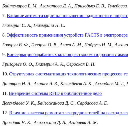
Байтемиров Б. М., Азаматова Д. А., Приходько Е. В., Тулебаева
7.
Влияние автоматизации на повышение надежности и энерго
Глазырин C. А., Глазырина Н. С.
8.
Эффективность применения устройств FACTS в электроперед
Говорун В. Ф., Говорун О. В., Акаев А. М., Падруль Н. М., Аяган
9.
Консервация барабанных котлов раствором гидразина с амм
Григорьев О. О., Глазырин А. А., Сероокая В. Н.
10.
Структурная систематизация технологических процессов те
Данияров Н. А., Акашев А. З., Келисбеков А. К., Ахмадиев М. Т.,
11.
Внедрение системы RFID в библиотечное дело
Дегембаева У. К., Байгожанова Д. С., Сарбасова А. Е.
12.
Влияние качества ремонта электродвигателей на расход эл
Дроздова Н. К., Алигожина Д. А., Агибаева А. Ж.