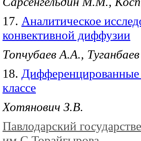
Сарсенгельдин М.М., Косп
17.
Аналитическое исслед
конвективной диффузии
Топчубаев А.А., Туганбаев
18.
Дифференцированные 
классе
Хотянович З.В.
Павлодарский государств
им.С.Торайгырова