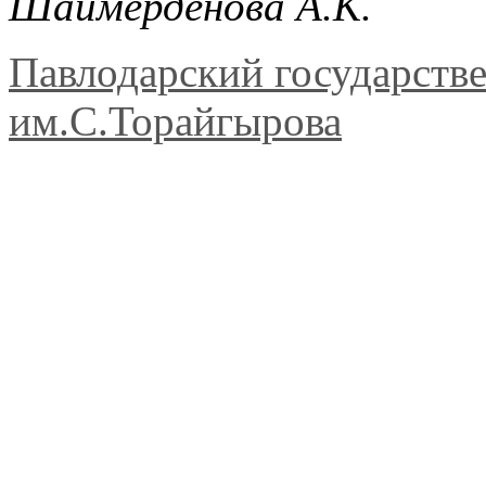
Шаймерденова А.К.
Павлодарский государств
им.С.Торайгырова